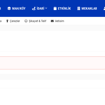
R
MAH/KÖY
IDARI
ETKINLIK
MEKANLAR
sı
Çerezler
Şikayet & Telif
iletisim